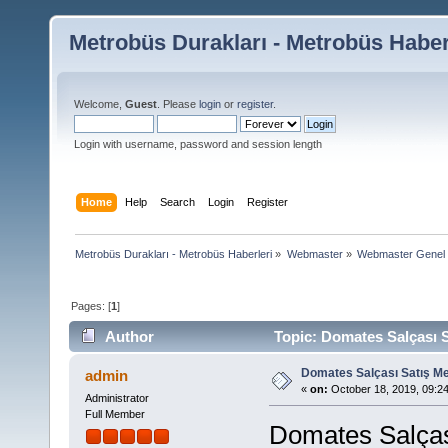
Metrobüs Durakları - Metrobüs Haber
Welcome,
Guest
. Please
login
or
register
.
Login with username, password and session length
Home
Help
Search
Login
Register
Metrobüs Durakları - Metrobüs Haberleri
»
Webmaster
»
Webmaster Genel
Pages: [
1
]
Author
Topic: Domates Salçası S
Domates Salçası Satış Me
admin
«
on:
October 18, 2019, 09:2
Administrator
Full Member
Domates Salças