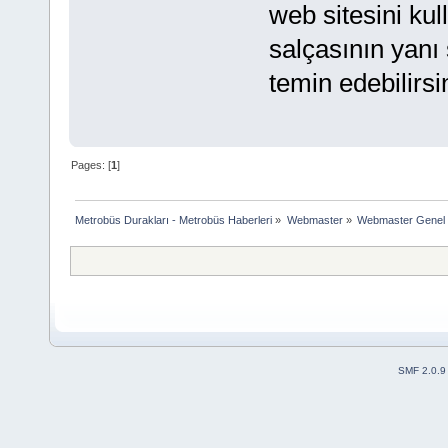
web sitesini kul
salçasının yanı 
temin edebilirsi
Pages: [
1
]
Metrobüs Durakları - Metrobüs Haberleri
»
Webmaster
»
Webmaster Genel
SMF 2.0.9