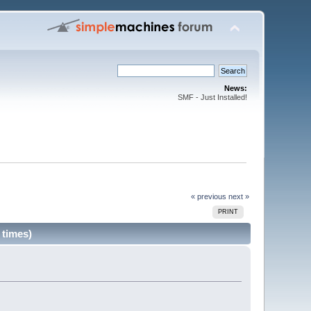
News:
SMF - Just Installed!
« previous
next »
PRINT
 times)