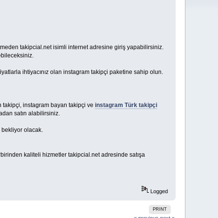
den takipcial.net isimli internet adresine giriş yapabilirsiniz.
bileceksiniz.
fiyatlarla ihtiyacınız olan instagram takipçi paketine sahip olun.
n takipçi, instagram bayan takipçi ve
instagram Türk takipçi
dan satın alabilirsiniz.
 bekliyor olacak.
irinden kaliteli hizmetler takipcial.net adresinde satışa
Logged
PRINT
« previous
next »