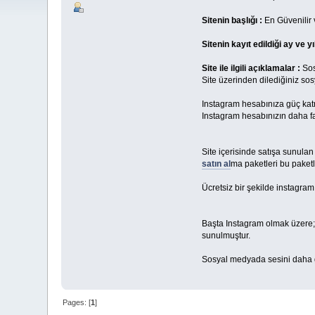
Sitenin başlığı :
En Güvenilir 
Sitenin kayıt edildiği ay ve yıl
Site ile ilgili açıklamalar :
Sos
Site üzerinden dilediğiniz so
Instagram hesabınıza güç ka
Instagram hesabınızın daha faz
Site içerisinde satışa sunulan
satın al
ma paketleri bu paketl
Ücretsiz bir şekilde instagram
Başta Instagram olmak üzere; T
sunulmuştur.
Sosyal medyada sesini daha g
Pages: [
1
]