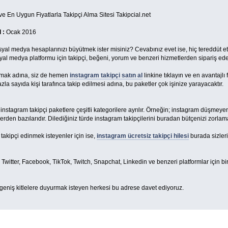
ve En Uygun Fiyatlarla Takipçi Alma Sitesi Takipcial.net
 :
Ocak 2016
yal medya hesaplarınızı büyütmek ister misiniz? Cevabınız evet ise, hiç tereddüt etme
syal medya platformu için takipçi, beğeni, yorum ve benzeri hizmetlerden sipariş ede
tmak adına, siz de hemen
instagram takipçi satın al
linkine tıklayın ve en avantajlı 
la sayıda kişi tarafınca takip edilmesi adına, bu paketler çok işinize yarayacaktır.
 instagram takipçi paketlere çeşitli kategorilere ayrılır. Örneğin; instagram düşmeye
erden bazılarıdır. Dilediğiniz türde instagram takipçilerini buradan bütçenizi zorlama
 takipçi edinmek isteyenler için ise,
instagram ücretsiz takipçi hilesi
burada sizleri
witter, Facebook, TikTok, Twitch, Snapchat, Linkedin ve benzeri platformlar için birb
eniş kitlelere duyurmak isteyen herkesi bu adrese davet ediyoruz.