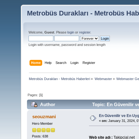
Metrobüs Durakları - Metrobüs Hab
Welcome,
Guest
. Please
login
or
register
.
Login with username, password and session length
Home
Help
Search
Login
Register
Metrobüs Durakları - Metrobüs Haberleri
»
Webmaster
»
Webmaster Ge
Pages: [
1
]
Author
Topic: En Güvenilir ve
En Güvenilir ve En Uygu
seouzmani
«
on:
January 31, 2024, 0
Hero Member
Posts: 638
Web site adı :
Takipcial.net